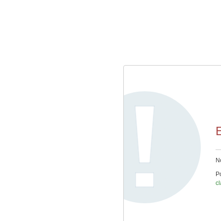
E
No
Po
cl