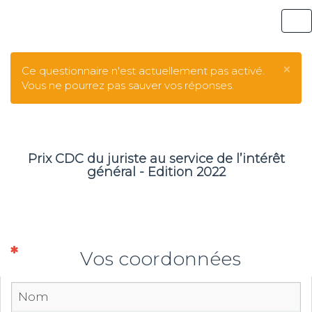
To
×
Ce questionnaire n'est actuellement pas activé.
Vous ne pourrez pas sauver vos réponses.
Prix CDC du juriste au service de l’intérêt
général - Edition 2022
(Cette question est obligatoire)
Vos coordonnées
Nom